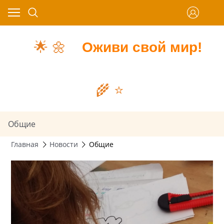
🌟
🌼
Оживи свой мир!
🌾
⭐️
Общие
Главная
Новости
Общие