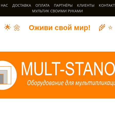
 НАС
ДОСТАВКА
ОПЛАТА
ПАРТНЁРЫ
КЛИЕНТЫ
КОНТАК
МУЛЬТИК СВОИМИ РУКАМИ
🌟
🌼
Оживи свой мир!
🌾
⭐️