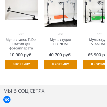
MS-T
M-ST
S-ST
Мультстанок ToDo:
Мультстудия
Мультстуд
штатив для
ECONOM
STANDAR
фотоаппарата
10 900
 руб.
40 700
 руб.
65 900
 р
В КОРЗИНУ
В КОРЗИНУ
В КОРЗИН
МЫ В СОЦ СЕТЯХ