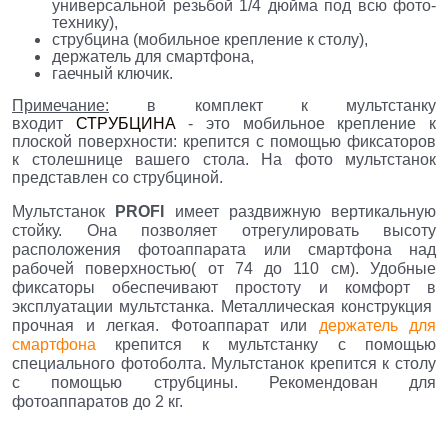
универсальной резьбой 1/4 дюйма под всю фото-
технику),
струбцина (мобильное крепление к столу),
держатель для смартфона,
гаечный ключик.
Примечание:
в комплект к мультстанку
входит
СТРУБЦИНА
- это мобильное крепление к
плоской поверхности: крепится с помощью фиксаторов
к столешнице вашего стола. На фото мультстанок
представлен со струбциной.
Мультстанок
PROFI
имеет раздвижную вертикальную
стойку. Она позволяет отрегулировать высоту
расположения фотоаппарата или смартфона над
рабочей поверхностью(
от 74 до 110 см). Удобные
фиксаторы обеспечивают простоту и комфорт в
эксплуатации мультстанка. Металлическая конструкция
прочная и легкая.
Фотоаппарат или
держатель для
смартфона
крепится к мультстанку с помощью
специального фотоболта.
Мультстанок крепится к столу
с помощью струбцины. Рекомендован для
фотоаппаратов до 2 кг.