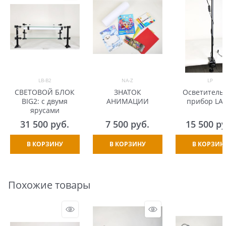
LB-B2
NA-Z
LP
СВЕТОВОЙ БЛОК
ЗНАТОК
Осветитель
BIG2: с двумя
АНИМАЦИИ
прибор LA
ярусами
31 500
 руб.
7 500
 руб.
15 500
 р
В КОРЗИНУ
В КОРЗИНУ
В КОРЗИН
Похожие товары