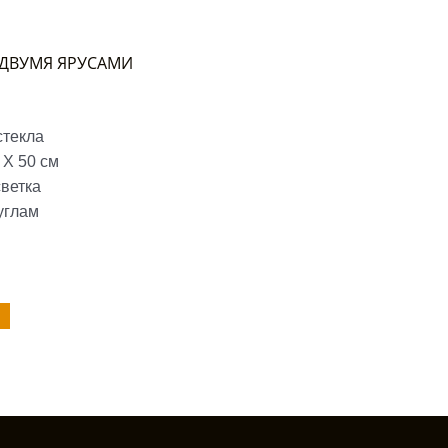
С ДВУМЯ ЯРУСАМИ
стекла
 Х 50 см
светка
углам