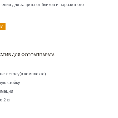
нения для защиты от бликов и паразитного
НУ
ТАТИВ ДЛЯ ФОТОАППАРАТА
не к столу(в комплекте)
кую стойку
имации
 2 кг