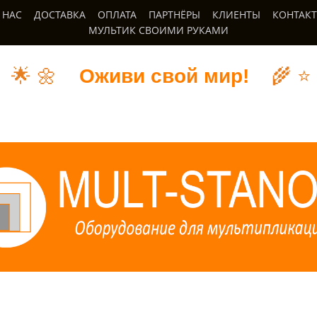
 НАС
ДОСТАВКА
ОПЛАТА
ПАРТНЁРЫ
КЛИЕНТЫ
КОНТАК
МУЛЬТИК СВОИМИ РУКАМИ
🌟
🌼
Оживи свой мир!
🌾
⭐️