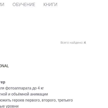
ИИ
ОБУЧЕНИЕ
КНИГИ
Всего найдено:
4
ONAL
тер
ля фотоаппарата до 4 кг
тной и объёмной анимации
жить героев первого, второго, третьего
ные уровни